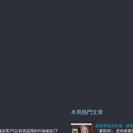
本周熱門文章
超級業務員必備：麥凱
故客戶(以前就認識的叫做緣故)下
「麥凱66」 是哈維