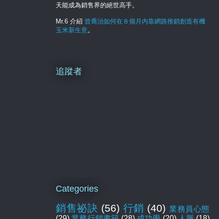
天能成為銷售界的絕世高手。
Mr.6 介紹
曾喬治如何在８個月內靠網路推銷創造有機
玉米新生意
。
追蹤者
Categories
銷售祕訣
(56)
行銷
(40)
業務員心態
(29)
業務行銷書籍
(28)
成功學
(20)
人脈
(18)