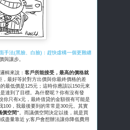
面手法(黑臉、白臉)：趕快虛構一個更難纏
價與讓步。
本邏輯來說：
客戶所能接受，最高的價格就
距，最好等於對方出價與你最終價格的差
的最低價是125元；這時你應該以150元來
算是達到了目標。為什麼呢？你有沒有發
你說你只有x元，最終借貸的金額很有可能是
給我100，我最後要到的常常是300元。其實
議價空間"
。而議價空間決定以後，就是買
或盡量靠近 y;客戶會想辦法讓你降低費用