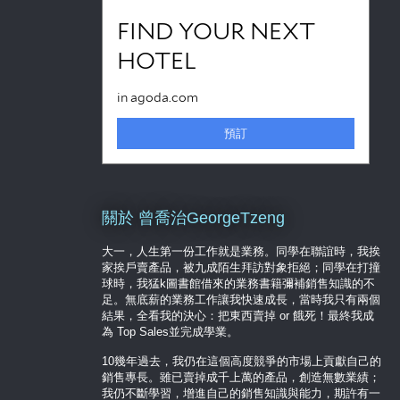
關於 曾喬治GeorgeTzeng
大一，人生第一份工作就是業務。同學在聯誼時，我挨
家挨戶賣產品，被九成陌生拜訪對象拒絕；同學在打撞
球時，我猛k圖書館借來的業務書籍彌補銷售知識的不
足。無底薪的業務工作讓我快速成長，當時我只有兩個
結果，全看我的決心：把東西賣掉 or 餓死！最終我成
為 Top Sales並完成學業。
10幾年過去，我仍在這個高度競爭的市場上貢獻自己的
銷售專長。雖已賣掉成千上萬的產品，創造無數業績；
我仍不斷學習，增進自己的銷售知識與能力，期許有一