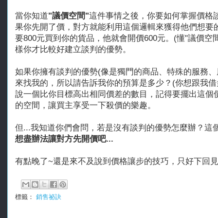
當你知道
"議價空間"
這件事情之後，你要如何掌握價格
果你先開了價，對方就能利用這個邏輯來獲得他們想要的
要800元買到你的貨品，他就會開價600元。(懂"議價
樣你才比較好建立談判的優勢。
如果你擁有談判的優勢(像是獨門的商品、特殊的服務、朋
來找我的，所以請告訴我你的預算是多少？(你想跟我借
說一個比你目標高出相同價差的數目，記得要擺出這個
的空間，讓買主享受一下殺價的樂趣。
但...我知道你們會問，若是沒有談判的優勢怎麼辦？
想盡辦法讓對方先開價吧...
有點晚了~還是來不及說到價格讓步的技巧，只好下回
標籤：
銷售祕訣