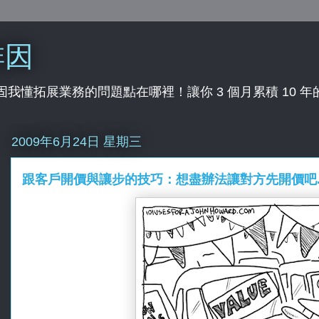
啡因
行業，固我懂拓展業務的問題點在哪裡！讓你 3 個月累積 10 
2009年6月24日 星期三
跟客戶開價與讓步的技巧：想盡辦法讓對方先開價吧..