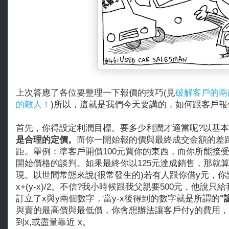
上次答應了各位要整理一下報價的技巧(見
破解客戶的兩
的敵人！
)所以，這就是我們今天要講的，如何跟客戶報
首先，你得設定利潤目標。要多少利潤才適當呢?以基
是合理的定價。
而你一開始報的價與最終成交金額的差
距。舉例：準客戶開價100元買你的東西，而你所能接受
開始價格的談判。如果最終你以125元達成銷售，那就
現。以世間常態來說(很常發生的)若有人跟你借y元，
x+(y-x)/2。不信?我小時候跟我父親要500元，他說只
訂立了x與y兩個數字，當y-x後得到的數字就是所謂的
"
與賣的最高價與最低價，你會想辦法讓客戶付y的費用，
到x,或盡量靠近 x。