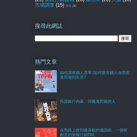
市場調查
(15)
價格
(3)
搜尋此網誌
熱門文章
如何讓有錢人買單?如何跟有錢人做朋友
進而做到生意?
投資銀行內幕：與魔鬼對賭的人
在馬路上收到像喜帖的邀請函，一個有
創意的派報行銷DM。