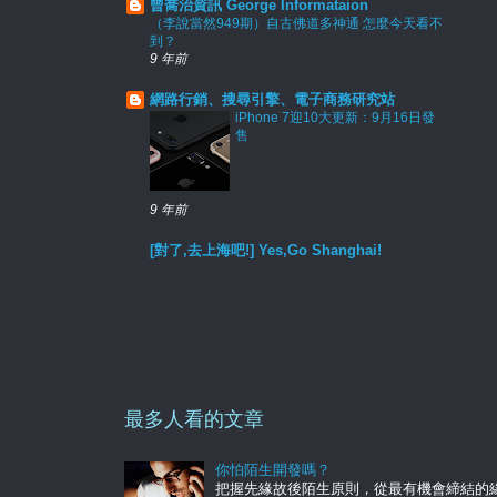
曾喬治資訊 George Informataion
（李說當然949期）自古佛道多神通 怎麼今天看不
到？
9 年前
網路行銷、搜尋引擎、電子商務研究站
iPhone 7迎10大更新：9月16日發
售
9 年前
[對了,去上海吧!] Yes,Go Shanghai!
最多人看的文章
你怕陌生開發嗎？
把握先緣故後陌生原則，從最有機會締結的緣