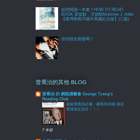
如何閱讀一本書？HOW TO READ
BOOK 莫提默．艾德勒Mortimer J. Adler
【臺灣商務70週年典藏紀念版】(三版)
你怕陌生開發嗎？
曾喬治的其他 BLOG
曾喬治 的 網路讀書會 George Tzeng's
Reading Club
超級業務員必備：麥凱66表格 搞定
客情搞定信任！！！
7 年前