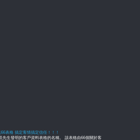
66表格 搞定客情搞定信任！！！
麥凱先生發明的客戶資料表格的名稱。 該表格由66個關於客