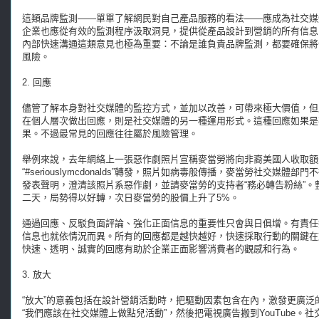
這類品牌監測——單單了解網民對自己產品服務的看法——應成為社交媒
企業也應從有效的監測程序汲取洞見，提供從產品設計到營銷的所有信息
內部快速溝通這類意見也極為重要：不論是誰負責品牌監測，都要確保將
風險。
2. 回應
儘管了解本身對社交媒體的監控方式，並加以改善，可帶來極大價值，但
在個人層次做出回應，則是社交媒體的另一種運用形式。這種回應如果是
果。不過最常見的回應往往屬於風險管理。
舉例來說，去年網絡上一張惡作劇照片宣稱麥當勞將向非裔美國人收取額外服
“#seriouslymcdonalds”轉發，照片如病毒般傳播，麥當勞社交媒體
發表聲明，澄清該照片系惡作劇，並請麥當勞的支持者“務必轉告粉絲”
二天，局勢得以好轉，次日麥當勞的股價上升了5%。
通過回應、反駁負面評論、強化正面信息的重要性只會與日俱增。有責任
信息也就依情況而異。所有的回應都是越快越好，快速採取行動的關鍵在
快速、透明、誠實的回應有助於企業正面影響消費者的觀感和行為。
3. 放大
“放大”的意義包括在設計營銷活動時，把驅動因素包含在內，激發更廣
“我們應該在社交媒體上做點兒活動”，然後把電視廣告搬到YouTube