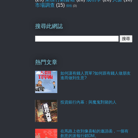
市場調查
(15)
價格
(3)
搜尋此網誌
熱門文章
如何讓有錢人買單?如何跟有錢人做朋友
進而做到生意?
投資銀行內幕：與魔鬼對賭的人
在馬路上收到像喜帖的邀請函，一個有
創意的派報行銷DM。