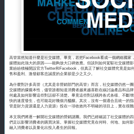
高管當然知道什麼是社交媒體。畢竟，若把Facebook看成一個網絡國
媒體如此強大的原因——能夠放大口碑效應。但談到如何駕馭社交媒體影
業紛紛積極開設官方Twitter和Facebook，但真正了解社交媒體究
售和盈利、激發顧客忠誠度的企業卻是少之又少。
為什麼對許多高管（尤其是非營銷部門的高管）而言，社交媒體仍然一團
交媒體的朦朧本性，儘管誰都知道消費者越來越喜歡在線討論產品和品牌
何處及如何影響這些對話卻不清楚。畢竟這些對話橫跨各式各樣、不斷增
快的速度發生，也可能花好幾個月醞釀。其次，沒有一個適合且統一的指
管是財力資源還是人力資源）投在一項收效尚不明確的項目上，實在很難
本文我們將逐一解開社交媒體的營銷謎團。我們已經確認了社交媒體的四
們足以影響消費者的購買決策。掌握社交媒體究竟在何時、何地、如何影
融入消費者以及量化出投入產生的回報。