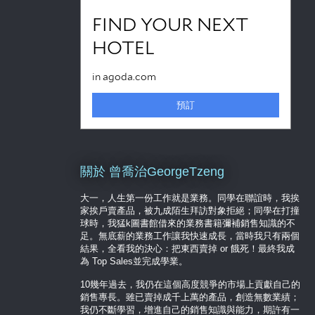
關於 曾喬治GeorgeTzeng
大一，人生第一份工作就是業務。同學在聯誼時，我挨
家挨戶賣產品，被九成陌生拜訪對象拒絕；同學在打撞
球時，我猛k圖書館借來的業務書籍彌補銷售知識的不
足。無底薪的業務工作讓我快速成長，當時我只有兩個
結果，全看我的決心：把東西賣掉 or 餓死！最終我成
為 Top Sales並完成學業。
10幾年過去，我仍在這個高度競爭的市場上貢獻自己的
銷售專長。雖已賣掉成千上萬的產品，創造無數業績；
我仍不斷學習，增進自己的銷售知識與能力，期許有一