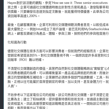
Hayes對於該活動的觀點，參見“How we see it: Three senior executive
買之際，企業可通過社交媒體適時推出針對性方案和產品，激發點擊率和銷售量。
供獎勵，只要轉發信息達到指定次數後，就能獲得特價優惠。此舉為公司帶
資回報率高達1,200%。
最後，在顧客購買後，企業可利用社交媒體傾聽消費者意見。以較低成本
最大優勢之一。例如Intuit成立了用戶論壇，星巴克利用MyStarbucks
網上。顧客反饋被分為產品、體驗、參與三類，按照他們的參與程度進行
化知識為行動
儘管社交媒體在很多方面可以影響消費者，但就我們的經驗而言，企業社
營銷官希望提高到5%。對社交媒體重視不夠，一個原因是許多高管對社
回報率（ROI）難以明確。
不清楚社交媒體創造的價值，高管們自然對社交媒體戰略跨出“實驗室”
和消費者觀感的指標，可以精確衡量某一產品或品牌掀起的熱潮，而後計
廣泛的營銷戰略互補結合，企業顯然必須跨多個部門協調數據、工具、科
胸，正視以往可能屬於首席營銷官的舉措，加以支持，甚至身體力行。就
人員”。
不妨參考以下這家電信公司的經驗。該公司熱衷社交媒體，卻不清楚它是否管
比賽為主；建立了粉絲網頁，提供優惠特價和技術支持，並通過主動回复
投資相當大，因此高層想要知道該戰略是否真正收效。一開始該公司進行
相較，進而發展出以下假設：