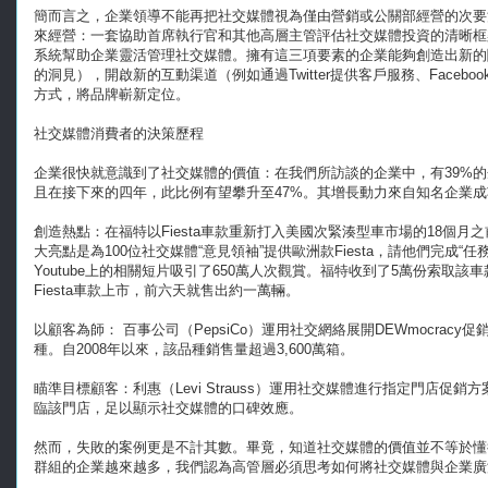
簡而言之，企業領導不能再把社交媒體視為僅由營銷或公關部經營的次要
來經營：一套協助首席執行官和其他高層主管評估社交媒體投資的清晰框
系統幫助企業靈活管理社交媒體。擁有這三項要素的企業能夠創造出新的
的洞見），開啟新的互動渠道（例如通過Twitter提供客戶服務、Face
方式，將品牌嶄新定位。
社交媒體消費者的決策歷程
企業很快就意識到了社交媒體的價值：在我們所訪談的企業中，有39%
且在接下來的四年，此比例有望攀升至47%。其增長動力來自知名企業
創造熱點：在福特以Fiesta車款重新打入美國次緊湊型車市場的18個月之前，推
大亮點是為100位社交​​媒體“意見領袖”提供歐洲款Fiesta，請他們完
Youtube上的相關短片吸引了650萬人次觀賞。福特收到了5萬份索取該
Fiesta車款上市，前六天就售出約一萬輛。
以顧客為師： 百事公司（PepsiCo）運用社交網絡展開DEWmocracy促
種。自2008年以來，該品種銷售量超過3,600萬箱。
瞄準目標顧客：利惠（Levi Strauss）運用社交媒體進行指定門店促銷方
臨該門店，足以顯示社交媒體的口碑效應。
然而，失敗的案例更是不計其數。畢竟，知道社交媒體的價值並不等於懂得社交媒
群組的企業越來越多，我們認為高管層必須思考如何將社交媒體與企業廣