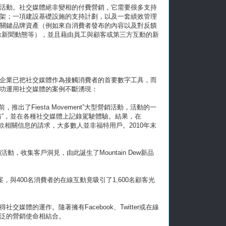
活動。社交媒體絕非變相的付費營銷，它需要很多支持
架；一項建設基礎設施的支持計劃，以及一套績效管理
關鍵品牌資產（例如來自消費者發布的內容以及對反饋
book新聞動態等），並且藉由員工與顧客或第三方互動的新
的企業已把社交媒體作為接觸消費者的首要數字工具，而
成功運用社交媒體的案例不斷湧現：
出了Fiesta Movement”大型營銷活動，活動的一
成“任務”，並在各種社交媒體上記錄駕駛體驗。結果，在
車款相關信息的請求，大多數人並非福特用戶。2010年末
銷活動，收集客戶洞見，由此誕生了Mountain Dew新品
案，與400名消費者的在線互動竟吸引了1,600名顧客光
體的運作。隨著擁有Facebook、Twitter或在線
泛的營銷使命相結合。