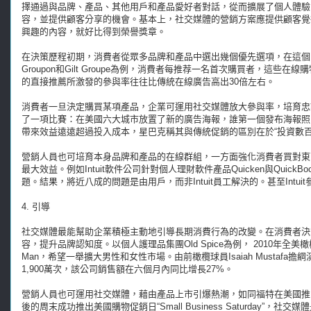
擇通過與品牌、產品、其他用戶和產品愛好者對話，從而擴展了個人體驗
容，並提供顧客分享的機會。基本上，社交媒體的營銷方案應提供顧客覺
興趣的內容，就好比得到榮譽獎章。
在決策歷程初期，消費者從眾多品牌和產品中選出幾個優先選項，在這個
Groupon和Gilt Groupe為例，消費者每推荐一名首次購買者，這
的直接推薦所激發的參與率往往比傳統在線廣告高出30倍左右。
消費者一旦決定購買某項產品，企業可運用社交媒體放大參與率，培育忠誠度
了一項比賽：在美國六大城市放置了新的廣告海報，誰第一個發布海報照
帶來效益遠遠超過投入成本，星巴克稱其與傳統促銷的區別在於“投資數百
營銷人員也可培育本身品牌和產品的在線群組，一方面強化消費者買對東
最大效益。例如Intuit軟件公司針對個人理財軟件產品Quicken與Qui
題。結果，將近八成的問題是由用戶，而非Intuit員工解決的。甚至Int
4. 引導
社交媒體最能幫助企業積極主動地引導長期消費行為的改變。在消費者決
容，提升品牌認知度。以個人護理品集團Old Spice為例， 2010年全美
Man，希望一舉擴大男性和女性市場。由前橄欖球員Isaiah Musta
1,900萬次，該公司銷售額在六個月內同比增長27%。
營銷人員也可運用社交媒體，藉由產品上市引爆熱潮，如同福特在美國推出
後的周末成功推出美國購物促銷日“Small Business Saturday”