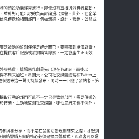
體的預設功能經常進行。即使沒有直接與消費者互動，
，並針對可能出現的負面評論提出預警。此外，在企業
信息傳遞給相關部門，例如溝通、設計、營銷、公關或
廣泛被動的監測僅僅是起步而已。要精確到單個對話，
在提供客戶服務或發掘銷售線索，一定會產生正面效
務費，這場惡作劇最先出現在Twitter，而後以
部門不得不周末加班。星期六，公司社交媒體總監在Twitter上
。整個週末這一聲明持續發布，同時一一回應了發帖者。第
採取行動的部門可能不一定只是營銷部門，需要傳遞的
於持續、主動地監測社交媒體，哪怕是周末也不例外。
泛的參與和分享，而不是在營銷活動規劃結束之際，才想到
。社交網絡營銷方案的核心必須是擴展體驗式，即顧客可以選