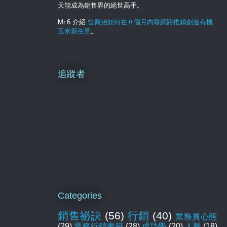
天能成為銷售界的絕世高手。
Mr.6 介紹
曾喬治如何在８個月內靠網路推銷創造有機
玉米新生意
。
追蹤者
Categories
銷售祕訣
(56)
行銷
(40)
業務員心態
(29)
業務行銷書籍
(28)
成功學
(20)
人脈
(18)