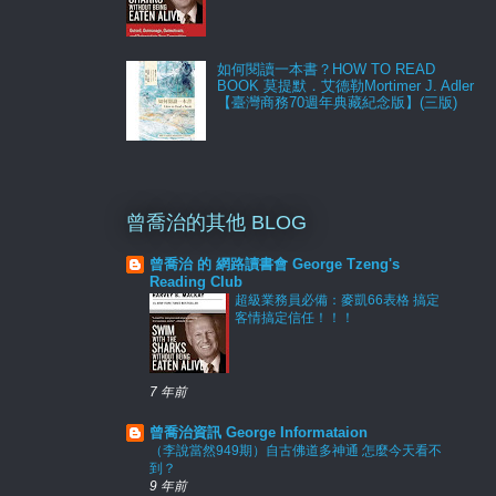
如何閱讀一本書？HOW TO READ
BOOK 莫提默．艾德勒Mortimer J. Adler
【臺灣商務70週年典藏紀念版】(三版)
曾喬治的其他 BLOG
曾喬治 的 網路讀書會 George Tzeng's
Reading Club
超級業務員必備：麥凱66表格 搞定
客情搞定信任！！！
7 年前
曾喬治資訊 George Informataion
（李說當然949期）自古佛道多神通 怎麼今天看不
到？
9 年前