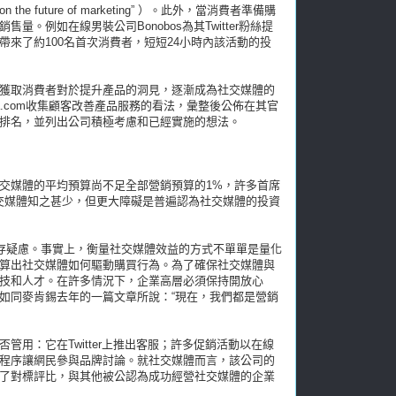
s on the future of marketing” ）。此外，當消費者準備購
例如在線男裝公司Bonobos為其Twitter粉絲提
來了約100名首次消費者，短短24小時內該活動的投
獲取消費者對於提升產品的洞見，逐漸成為社交媒體的
Idea.com收集顧客改善產品服務的看法，彙整後公佈在其官
排名，並列出公司積極考慮和已經實施的想法。
交媒體的平均預算尚不足全部營銷預算的1%，許多首席
交媒體知之甚少，但更大障礙是普遍認為社交媒體的投資
心存疑慮。事實上，衡量社交媒體效益的方式不單單是量化
算出社交媒體如何驅動購買行為。為了確保社交媒體與
技和人才。在許多情況下，企業高層必須保持開放心
如同麥肯錫去年的一篇文章所說：“現在，我們都是營銷
用：它在Twitter上推出客服；許多促銷活動以在線
程序讓網民參與品牌討論。就社交媒體而言，該公司的
了對標評比，與其他被公認為成功經營社交媒體的企業