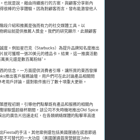
。也就是說，藉由持續進行的方案，與顧客分享新內
得很棒的分享體驗。因為對顧客而言，發布能激發他人
階段介紹和推薦是強而有力的社交媒體工具。以
些在線購物網站就提供推薦人獎金。我們的研究顯示，此類顧客
。例如星巴克（Starbucks）為提升品牌知名度推出
片就可獲贈一張20美元的禮品卡。結果，這一推廣活動
萬美元還是數百萬粉絲”。
西的信念，一方面提供消費者引導，讓所買的東西發揮
ckBooks推出客戶服務論壇，用戶們可在此討論產品相關問
uit參考用戶評論，還對軟件進行了數十項重大更新。
策歷程初期，引導他們點擊既有產品和服務的相關內
橄欖球聯盟超級杯期間，該公司不失時機地推出Old Spice
fa擔綱演出的廣告片迅速走紅，在各類網絡媒體的點擊率高達
Fiesta的手法。其他案例還包括美國運通在感恩節過
，社交媒體是不可替代的一大功臣（美國運通首席營銷官John