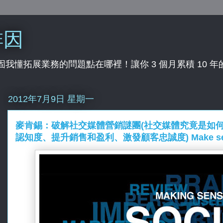
啡因
行業，固我懂拓展業務的問題點在哪裡！讓你 3 個月累積 10 
2012年7月9日 星期一
麥肯錫：破解社交媒體營銷謎團(社交媒體究竟是如
認知度、提升銷售和盈利、激發顧客忠誠度) Make sense o