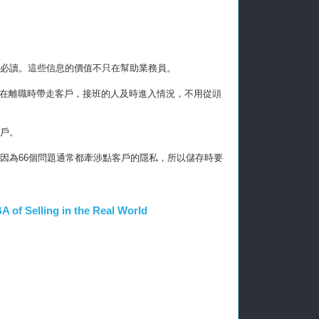
都必讀。這些信息的價值不只在幫助業務員。
在離職時帶走客戶，接班的人及時進入情況，不用從頭
客戶。
因為66個問題通常都牽涉點客戶的隱私，所以儲存時要
ling in the Real World