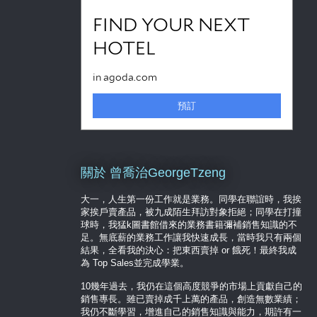
關於 曾喬治GeorgeTzeng
大一，人生第一份工作就是業務。同學在聯誼時，我挨
家挨戶賣產品，被九成陌生拜訪對象拒絕；同學在打撞
球時，我猛k圖書館借來的業務書籍彌補銷售知識的不
足。無底薪的業務工作讓我快速成長，當時我只有兩個
結果，全看我的決心：把東西賣掉 or 餓死！最終我成
為 Top Sales並完成學業。
10幾年過去，我仍在這個高度競爭的市場上貢獻自己的
銷售專長。雖已賣掉成千上萬的產品，創造無數業績；
我仍不斷學習，增進自己的銷售知識與能力，期許有一