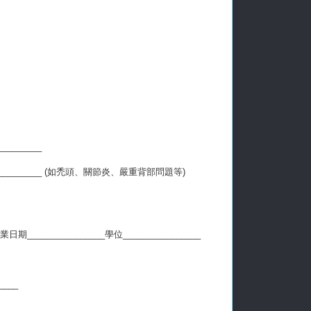
________
_____________ (如禿頭、關節炎、嚴重背部問題等)
期________________學位________________
___