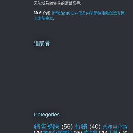
天能成為銷售界的絕世高手。
Mr.6 介紹
曾喬治如何在８個月內靠網路推銷創造有機
玉米新生意
。
追蹤者
Categories
銷售祕訣
(56)
行銷
(40)
業務員心態
(29)
業務行銷書籍
(28)
成功學
(20)
人脈
(18)