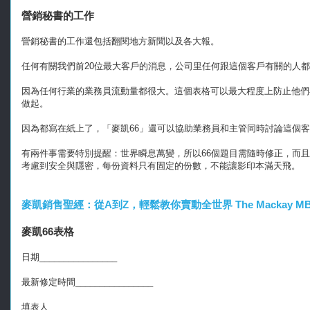
營銷秘書的工作
營銷秘書的工作還包括翻閱地方新聞以及各大報。
任何有關我們前20位最大客戶的消息，公司里任何跟這個客戶有關的人
因為任何行業的業務員流動量都很大。這個表格可以最大程度上防止他們
做起。
因為都寫在紙上了，「麥凱66」還可以協助業務員和主管同時討論這個
有兩件事需要特別提醒：世界瞬息萬變，所以66個題目需隨時修正，而且
考慮到安全與隱密，每份資料只有固定的份數，不能讓影印本滿天飛。
麥凱銷售聖經：從A到Z，輕鬆教你賣動全世界 The Mackay MBA of Sel
麥凱66表格
日期________________
最新修定時間________________
填表人________________