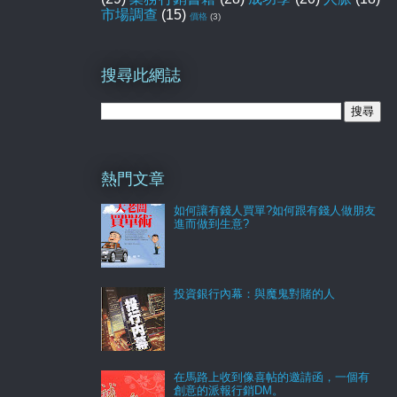
市場調查
(15)
價格
(3)
搜尋此網誌
熱門文章
如何讓有錢人買單?如何跟有錢人做朋友
進而做到生意?
投資銀行內幕：與魔鬼對賭的人
在馬路上收到像喜帖的邀請函，一個有
創意的派報行銷DM。