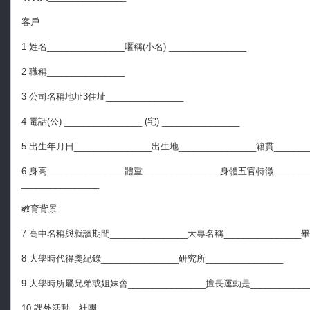
客戶
1 姓名________________暱稱(小名) ________________
2 職稱________________
3 公司名稱地址3住址________________
4 電話(公) ________________ (宅) ________________
5 出生年月日________________出生地________________籍貫________
6 身高________________體重________________身體五官特徵___
________________
教育背景
7 高中名稱與就讀期間________________大專名稱________________畢業日
8 大學時代得獎紀錄________________研究所________________
9 大學時所屬兄弟或姐妹會________________擅長運動是_____________
10 課外活動、社團________________