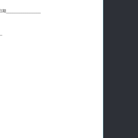
________________
_