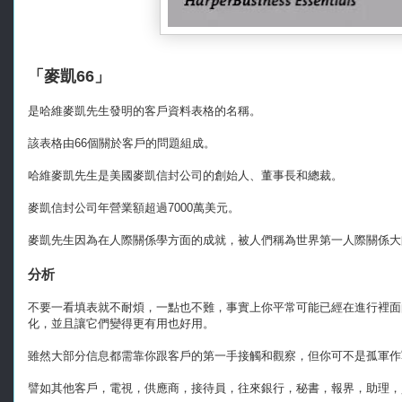
「麥凱66」
是哈維麥凱先生發明的客戶資料表格的名稱。
該表格由66個關於客戶的問題組成。
哈維麥凱先生是美國麥凱信封公司的創始人、董事長和總裁。
麥凱信封公司年營業額超過7000萬美元。
麥凱先生因為在人際關係學方面的成就，被人們稱為世界第一人際關係大
分析
不要一看填表就不耐煩，一點也不難，事實上你平常可能已經在進行裡面
化，並且讓它們變得更有用也好用。
雖然大部分信息都需靠你跟客戶的第一手接觸和觀察，但你可不是孤軍作
譬如其他客戶，電視，供應商，接待員，往來銀行，秘書，報界，助理，