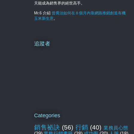
天能成為銷售界的絕世高手。
Mr.6 介紹
曾喬治如何在８個月內靠網路推銷創造有機
玉米新生意
。
追蹤者
Categories
銷售祕訣
(56)
行銷
(40)
業務員心態
(29)
業務行銷書籍
(28)
成功學
(20)
人脈
(18)