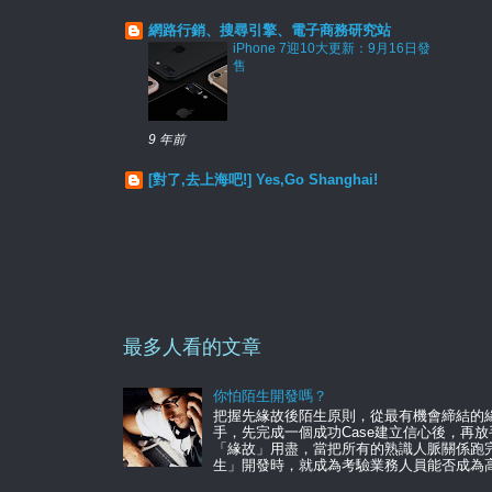
網路行銷、搜尋引擎、電子商務研究站
iPhone 7迎10大更新：9月16日發
售
9 年前
[對了,去上海吧!] Yes,Go Shanghai!
最多人看的文章
你怕陌生開發嗎？
把握先緣故後陌生原則，從最有機會締結的緣
手，先完成一個成功Case建立信心後，再
「緣故」用盡，當把所有的熟識人脈關係跑
生」開發時，就成為考驗業務人員能否成為高手