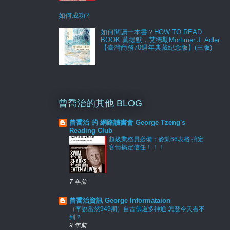
如何成功?
如何閱讀一本書？HOW TO READ
BOOK 莫提默．艾德勒Mortimer J. Adler
【臺灣商務70週年典藏紀念版】(三版)
曾喬治的其他 BLOG
曾喬治 的 網路讀書會 George Tzeng's
Reading Club
超級業務員必備：麥凱66表格 搞定
客情搞定信任！！！
7 年前
曾喬治資訊 George Informataion
（李說當然949期）自古佛道多神通 怎麼今天看不
到？
9 年前