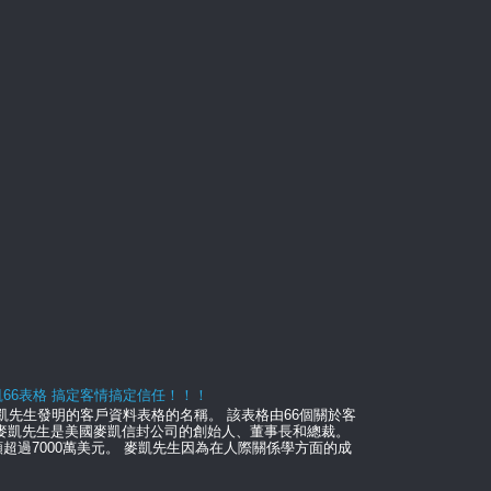
66表格 搞定客情搞定信任！！！
麥凱先生發明的客戶資料表格的名稱。 該表格由66個關於客
維麥凱先生是美國麥凱信封公司的創始人、董事長和總裁。
超過7000萬美元。 麥凱先生因為在人際關係學方面的成