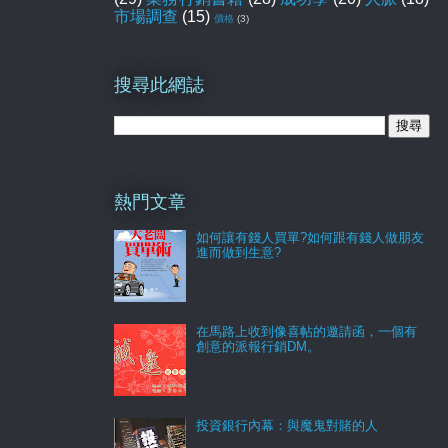
市場調查
(15)
價格
(3)
搜尋此網誌
熱門文章
如何讓有錢人買單?如何跟有錢人做朋友
進而做到生意?
在馬路上收到像喜帖的邀請函，一個有
創意的派報行銷DM。
投資銀行內幕：與魔鬼對賭的人