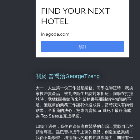
關於 曾喬治GeorgeTzeng
大一，人生第一份工作就是業務。同學在聯誼時，我挨
家挨戶賣產品，被九成陌生拜訪對象拒絕；同學在打撞
球時，我猛k圖書館借來的業務書籍彌補銷售知識的不
足。無底薪的業務工作讓我快速成長，當時我只有兩個
結果，全看我的決心：把東西賣掉 or 餓死！最終我成
為 Top Sales並完成學業。
10幾年過去，我仍在這個高度競爭的市場上貢獻自己的
銷售專長。雖已賣掉成千上萬的產品，創造無數業績；
我仍不斷學習，增進自己的銷售知識與能力，期許有一