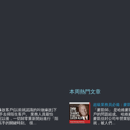
本周熱門文章
超級業務員必備：麥凱
故客戶(以前就認識的叫做緣故)下
「麥凱66」 是哈維
放手去掃陌生客戶。 業務人員最怕
戶的問題組成。 哈
完以後，一切歸零重新開始進行「陌
麥凱信封公司年營業額
的關鍵時刻。 很...
就，被人們...